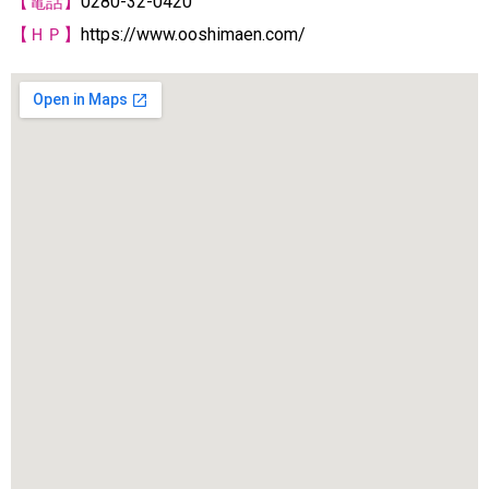
【電話】
0280-32-0420
【ＨＰ】
https://www.ooshimaen.com/