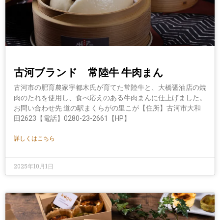
古河ブランド 常陸牛 牛肉まん
古河市の肥育農家宇都木氏が育てた常陸牛と、大橋醤油店の焼
肉のたれを使用し、食べ応えのある牛肉まんに仕上げました。
お問い合わせ先 道の駅まくらがの里こが【住所】古河市大和
田2623【電話】0280-23-2661【HP】
詳しくはこちら
2025年10月1日