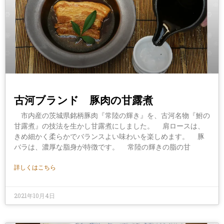
古河ブランド 豚肉の甘露煮
市内産の茨城県銘柄豚肉『常陸の輝き』を、古河名物『鮒の
甘露煮』の技法を生かし甘露煮にしました。 肩ロースは、
きめ細かく柔らかでバランスよい味わいを楽しめます。 豚
バラは、濃厚な脂身が特徴です。 常陸の輝きの脂の甘
詳しくはこちら
2021年10月4日