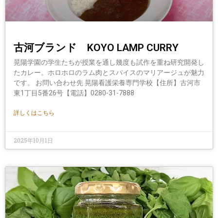
古河ブランド KOYO LAMP CURRY
晃陽学園の学生たちが授業を通し幾度も試作を重ね研究開発し
たカレー。ホロホロのラム肉とスパイスのマリアージュが魅力
です。 お問い合わせ先 晃陽看護栄養専門学校【住所】古河市
東1丁目5番26号【電話】0280-31-7888
詳しくはこちら
2025年10月1日