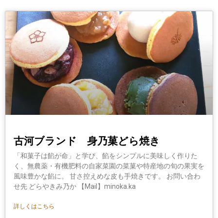
古河ブランド 身乃菓どら焼き
「和菓子は餡が命」と学び、餡をシンプルに美味しく作りた
く、無農薬・有機肥料の自家菜園の菜菓や特産地の旬の果実を
風味豊かな餡に。 甘さ控えめな皮も手焼きです。 お問い合わ
せ先 どらやきみ乃か 【Mail】minoka.ka
詳しくはこちら