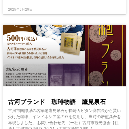
2025年5月29日
古河ブランド 珈琲物語 鷹見泉石
古河市国際派の名家老鷹見泉石が長崎カピタン商館長から貰い
受けた珈琲。インドネシア産の豆を使用し、当時の焙煎具合を
再現しました。 お問い合わせ先 （一社）古河市観光協会【住
所】古河市中央町3-10-21（古河文学館２階)【