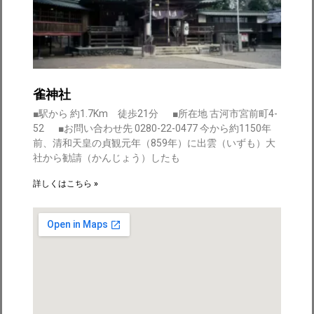
雀神社
■駅から 約1.7Km 徒歩21分 ■所在地 古河市宮前町4-
52 ■お問い合わせ先 0280-22-0477 今から約1150年
前、清和天皇の貞観元年（859年）に出雲（いずも）大
社から勧請（かんじょう）したも
詳しくはこちら »