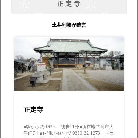
正定寺
土井利勝が造営
正定寺
■駅から 約0.9Km 徒歩11分 ■所在地 古河市大
手町7-1 ■お問い合わせ先0280-22-1273 浄土