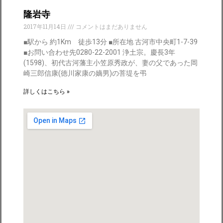
隆岩寺
2017年11月14日
コメントはまだありません
■駅から 約1Km 徒歩13分 ■所在地 古河市中央町1-7-39
■お問い合わせ先0280-22-2001 浄土宗。慶長3年
(1598)、初代古河藩主小笠原秀政が、妻の父であった岡
崎三郎信康(徳川家康の嫡男)の菩堤を弔
詳しくはこちら »