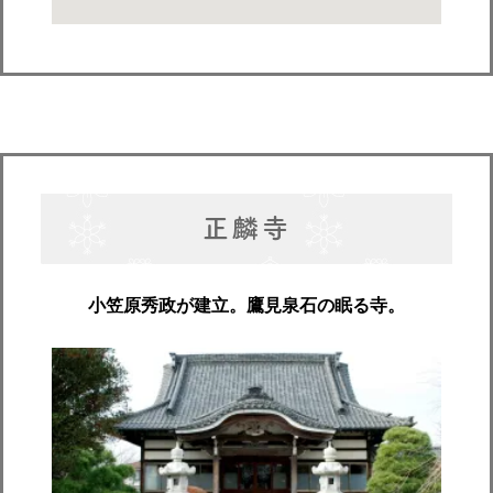
正麟寺
小笠原秀政が建立。鷹見泉石の眠る寺。