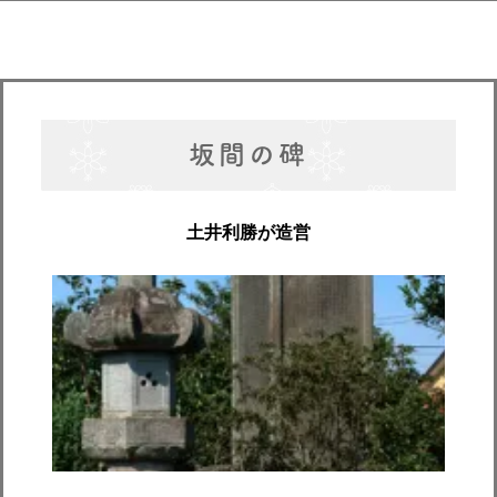
坂間の碑
土井利勝が造営