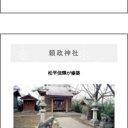
頼政神社
松平信輝が修築