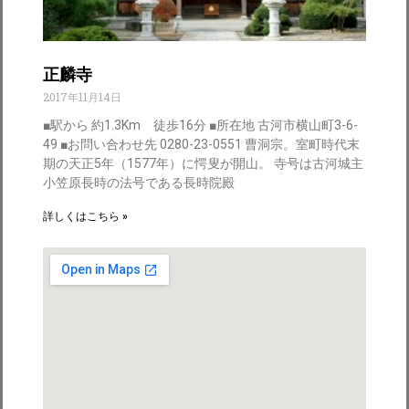
正麟寺
2017年11月14日
■駅から 約1.3Km 徒歩16分 ■所在地 古河市横山町3-6-
49 ■お問い合わせ先 0280-23-0551 曹洞宗。室町時代末
期の天正5年（1577年）に愕叟が開山。 寺号は古河城主
小笠原長時の法号である長時院殿
詳しくはこちら »