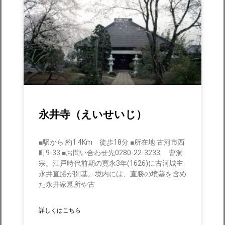
永井寺（えいせいじ）
■駅から 約1.4Km 徒歩18分 ■所在地 古河市西
町9-33 ■お問い合わせ先0280-22-3233 曹洞
宗。江戸時代前期の寛永3年(1626)に古河城主
永井直勝が開基。境内には、直勝の墳墓を含め
た永井家墓所や古
詳しくはこちら