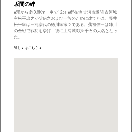
坂間の碑
■駅から 約3.8Km 車で12分 ■所在地 古河市坂間 古河城
主松平忠之が父信之および一族のために建てた碑。藤井
松平家は三河譜代の徳川家家臣である。藩祖信一は姉川
の合戦で戦功を挙げ、後に土浦城3万5千石の大名となっ
た。
詳しくはこちら »