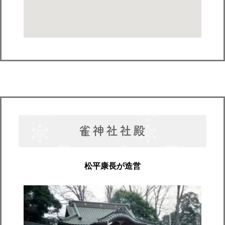
雀神社社殿
松平康長が造営